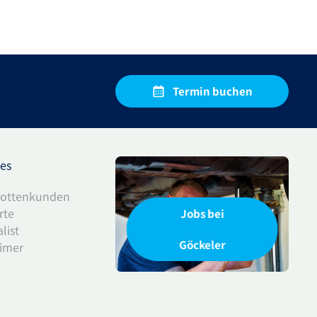
Termin buchen
ces
lottenkunden
rte
Jobs bei
list
Göckeler
timer