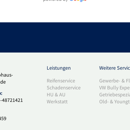
Leistungen
Weitere Servi
ohaus-
Reifenservice
Gewerbe- & F
.de
Schadenservice
VW Bully Expe
:
HU & AU
Getriebespezia
6-48721421
Werkstatt
Old- & Young
459