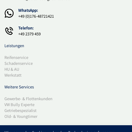
WhatsApp:
+49 (0)176-48721421
Telefon:
+49 2379 459
Leistungen
Reifenservice
Schadenservice
HU & AU
Werkstatt
Weitere Services
Gewerbe- & Flottenkunden
VW Bully Experte
Getriebespezialist
Old- & Youngtimer